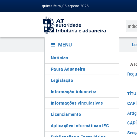
quinta-feira, 06 agosto 2026
MENU
Le
Notícias
​​
Pauta Aduaneira
Regu
Legislação
Informação Aduaneira
TÍTU
Informações vinculativas
CAPÍ
Artig
Licenciamento
CAPÍ
Aplicações Informáticas IEC
Secç
Publicações e Formulários