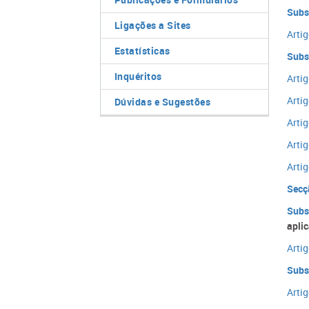
Subs
Ligações a Sites
Artig
Estatísticas
Subs
Inquéritos
Artig
Artig
Dúvidas e Sugestões
Artig
Artig
Artig
Secç
Subs
apli
Artig
Subs
Artig