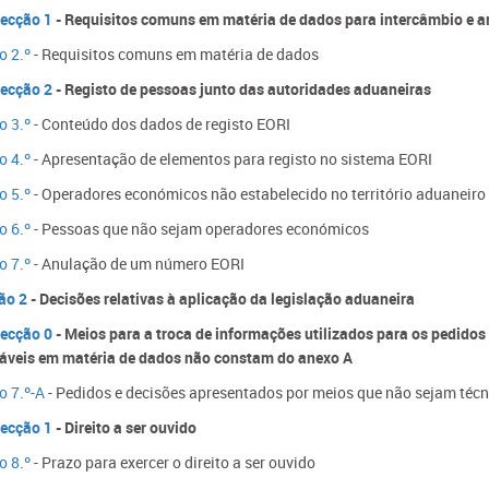
ecção 1
- Requisitos comuns em matéria de dados para intercâmbio e
o 2.º
- Requisitos comuns em matéria de dados
ecção 2
- Registo de pessoas junto das autoridades aduaneiras
o 3.º
- Conteúdo dos dados de registo EORI
o 4.º
- Apresentação de elementos para registo no sistema EORI
o 5.º
- Operadores económicos não estabelecido no território aduaneiro
o 6.º
- Pessoas que não sejam operadores económicos
o 7.º
- Anulação de um número EORI
ão 2
- Decisões relativas à aplicação da legislação aduaneira
ecção 0
- Meios para a troca de informações utilizados para os pedidos 
cáveis em matéria de dados não constam do anexo A
o 7.º-A
- Pedidos e decisões apresentados por meios que não sejam téc
ecção 1
- Direito a ser ouvido
o 8.º
- Prazo para exercer o direito a ser ouvido