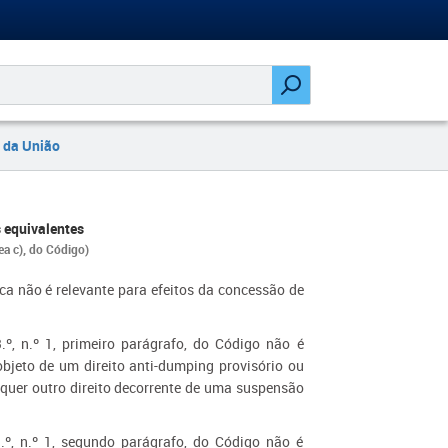
 da União
 equivalentes
nea c), do Código)
ica não é relevante para efeitos da concessão de
.º, n.º 1, primeiro parágrafo, do Código não é
bjeto de um direito anti-dumping provisório ou
quer outro direito decorrente de uma suspensão
3.º, n.º 1, segundo parágrafo, do Código não é