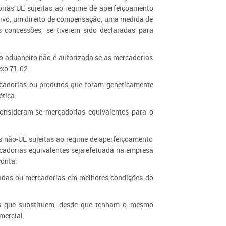
rias UE sujeitas ao regime de aperfeiçoamento
itivo, um direito de compensação, uma medida de
 concessões, se tiverem sido declaradas para
to aduaneiro não é autorizada se as mercadorias
exo 71-02.
rcadorias ou produtos que foram geneticamente
tica.
 consideram-se mercadorias equivalentes para o
 não-UE sujeitas ao regime de aperfeiçoamento
rcadorias equivalentes seja efetuada na empresa
conta;
zadas ou mercadorias em melhores condições do
as que substituem, desde que tenham o mesmo
mercial.