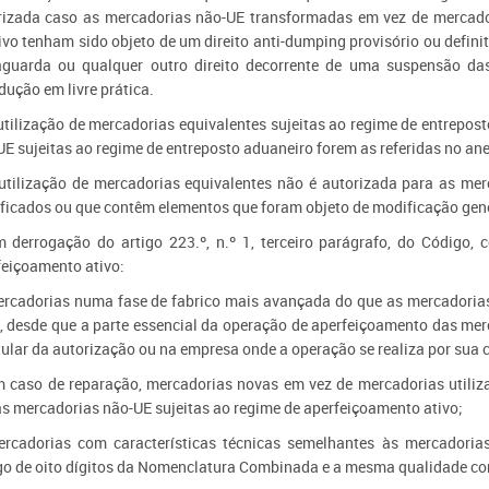
rizada caso as mercadorias não-UE transformadas em vez de mercado
ivo tenham sido objeto de um direito anti-dumping provisório ou defin
aguarda ou qualquer outro direito decorrente de uma suspensão das
dução em livre prática.
 utilização de mercadorias equivalentes sujeitas ao regime de entrepos
E sujeitas ao regime de entreposto aduaneiro forem as referidas no an
 utilização de mercadorias equivalentes não é autorizada para as me
ficados ou que contêm elementos que foram objeto de modificação gené
m derrogação do artigo 223.º, n.º 1, terceiro parágrafo, do Código,
feiçoamento ativo:
ercadorias numa fase de fabrico mais avançada do que as mercadorias
o, desde que a parte essencial da operação de aperfeiçoamento das me
tular da autorização ou na empresa onde a operação se realiza por sua 
m caso de reparação, mercadorias novas em vez de mercadorias utili
as mercadorias não-UE sujeitas ao regime de aperfeiçoamento ativo;
ercadorias com características técnicas semelhantes às mercadori
go de oito dígitos da Nomenclatura Combinada e a mesma qualidade co