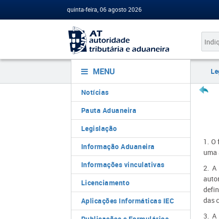
quinta-feira, 06 agosto 2026
MENU
Le
Notícias
Pauta Aduaneira
Legislação
1. O 
Informação Aduaneira
uma a
Informações vinculativas
2. A
auto
Licenciamento
defi
das c
Aplicações Informáticas IEC
3. A
Publicações e Formulários