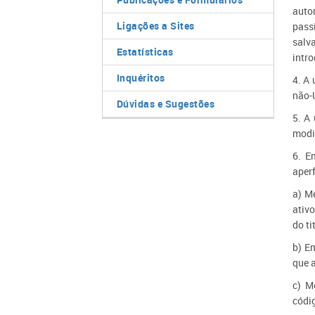
auto
Ligações a Sites
pass
salv
Estatísticas
intro
Inquéritos
4. A
não-U
Dúvidas e Sugestões
5. A
modi
6. E
aper
a) M
ativ
do ti
b) E
que 
c) M
códi