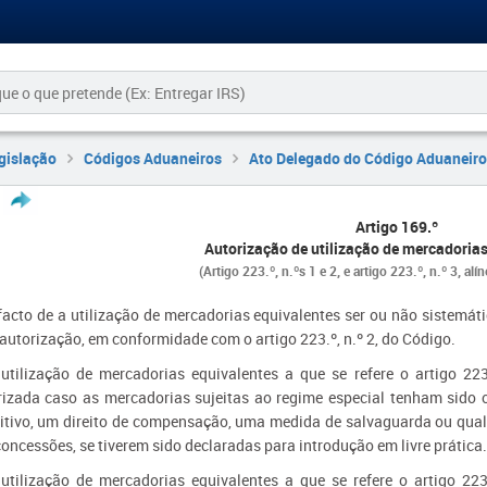
gislação
Códigos Aduaneiros
Ato Delegado do Código Aduaneiro
Artigo 169.º
Autorização de utilização de mercadorias
(Artigo 223.º, n.ºs 1 e 2, e artigo 223.º, n.º 3, alí
facto de a utilização de mercadorias equivalentes ser ou não sistemát
utorização, em conformidade com o artigo 223.º, n.º 2, do Código.
 utilização de mercadorias equivalentes a que se refere o artigo 223
rizada caso as mercadorias sujeitas ao regime especial tenham sido o
nitivo, um direito de compensação, uma medida de salvaguarda ou qual
oncessões, se tiverem sido declaradas para introdução em livre prática.
 utilização de mercadorias equivalentes a que se refere o artigo 22