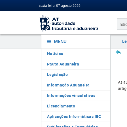
sexta-feira, 07 agosto 2026
MENU
Le
Notícias
Pauta Aduaneira
Legislação
As a
Informação Aduaneira
artig
Informações vinculativas
Licenciamento
Aplicações Informáticas IEC
Publicações e Formulários