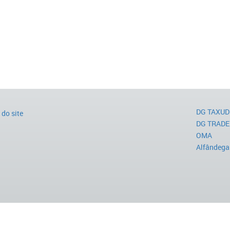
DG TAXUD
do site
DG TRADE
OMA
Alfândega