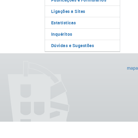
Ligações a Sites
Estatísticas
Inquéritos
Dúvidas e Sugestões
mapa 