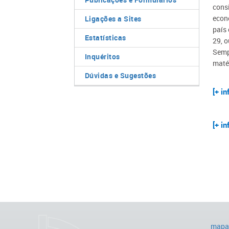
cons
econ
Ligações a Sites
país 
Estatísticas
29, 
Semp
Inquéritos
maté
Dúvidas e Sugestões
[+ in
[+ in
mapa 