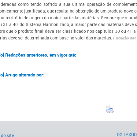
ideradas como tendo sofrido a sua última operação de complemento
omicamente justificada, que resulta na obtenção de um produto novo o
ou território de origem da maior parte das matérias. Sempre que o prod
ou 31 a 40, do Sistema Harmonizado, a maior parte das matérias deve 
re que o produto final deva ser classificado nos capítulos 30 ou 41 
rias deve ser determinada com base no valor das matérias.
(Redação dada
fo] Redações anteriores, em vigor até:​​​
fo] Artigo alterado por:
DG TAXUD
do site