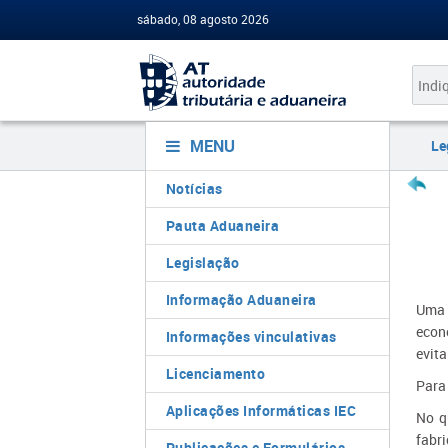
sábado, 08 agosto 2026
MENU
Le
Notícias
Pauta Aduaneira
Legislação
Informação Aduaneira
Uma 
econ
Informações vinculativas
evita
Licenciamento
Para 
Aplicações Informáticas IEC
No q
fabr
Publicações e Formulários