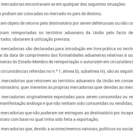
s mercadorias encontravam-se em qualquer das seguintes situações:
ão podiam ser colocadas no mercado no país de destino;
oram objeto de retorno pelo destinatário por serem defeituosas ou não 
 foram reimportadas no território aduaneiro da União pelo facto d
tador, obstarem à utilização prevista;
s mercadorias são declaradas para introdução em livre prática no terri
ar da data de cumprimento das formalidades aduaneiras relativas à su
neiras do Estado-Membro de reimportação o autorizem em circunstânci
 circunstâncias referidas no n.º 1, alínea b), subalínea iii), são as seguin
s mercadorias que retornem ao território aduaneiro da União em conse
stinatário, quer inerentes às próprias mercadorias quer devidas ao mei
s mercadorias originalmente exportadas para serem consumidas ou ve
manifestação análoga e que não tenham sido consumidas ou vendidas;
 mercadorias que não puderam ser entregues ao destinatário por incapac
trato com base no qual tinha sido feita a exportação;
 mercadorias que, devido a acontecimentos naturais, políticos ou socia