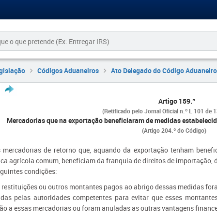
gislação
Códigos Aduaneiros
Ato Delegado do Código Aduaneiro
Artigo 159.º
(Retificado pelo Jornal Oficial n.º L 101 de
Mercadorias que na exportação beneficiaram de medidas estabelecid
(Artigo 204.º do Código)
s mercadorias de retorno que, aquando da exportação tenham benefi
tica agrícola comum, beneficiam da franquia de direitos de importação
eguintes condições:
s restituições ou outros montantes pagos ao abrigo dessas medidas fo
das pelas autoridades competentes para evitar que esses montante
ção a essas mercadorias ou foram anuladas as outras vantagens finance