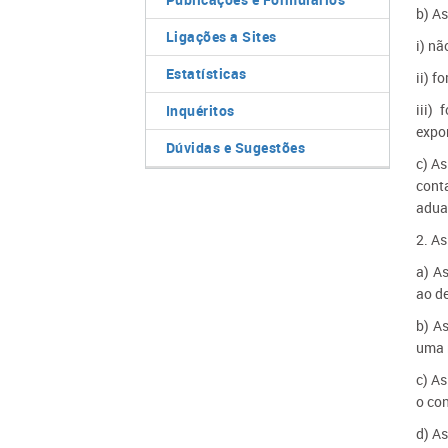
b) A
Ligações a Sites
i) n
Estatísticas
ii) f
iii)
Inquéritos
expor
Dúvidas e Sugestões
c) A
cont
adua
2. As
a) A
ao de
b) A
uma 
c) As
o con
d) As