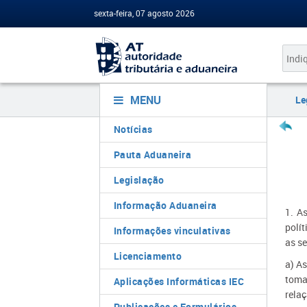
sexta-feira, 07 agosto 2026
MENU
Le
Notícias
Pauta Aduaneira
Legislação
Informação Aduaneira
1. A
polí
Informações vinculativas
as s
Licenciamento
a) A
toma
Aplicações Informáticas IEC
rela
Publicações e Formulários