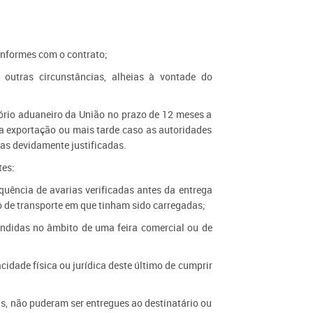
conformes com o contrato;
e outras circunstâncias, alheias à vontade do
tório aduaneiro da União no prazo de 12 meses a
a exportação ou mais tarde caso as autoridades
as devidamente justificadas.
tes:
quência de avarias verificadas antes da entrega
o de transporte em que tinham sido carregadas;
ndidas no âmbito de uma feira comercial ou de
idade física ou jurídica deste último de cumprir
is, não puderam ser entregues ao destinatário ou