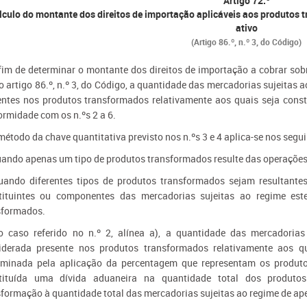
Artigo 72.º
lculo do montante dos direitos de importação aplicáveis aos produtos
ativo
(Artigo 86.º, n.º 3, do Código)
 fim de determinar o montante dos direitos de importação a cobrar s
 artigo 86.º, n.º 3, do Código, a quantidade das mercadorias sujeitas
entes nos produtos transformados relativamente aos quais seja cons
ormidade com os n.ºs 2 a 6.
método da chave quantitativa previsto nos n.ºs 3 e 4 aplica-se nos segu
uando apenas um tipo de produtos transformados resulte das operações
uando diferentes tipos de produtos transformados sejam resultante
tituintes ou componentes das mercadorias sujeitas ao regime es
sformados.
o caso referido no n.º 2, alínea a), a quantidade das mercadorias
iderada presente nos produtos transformados relativamente aos qu
rminada pela aplicação da percentagem que representam os produto
tituída uma dívida aduaneira na quantidade total dos produto
sformação à quantidade total das mercadorias sujeitas ao regime de ap