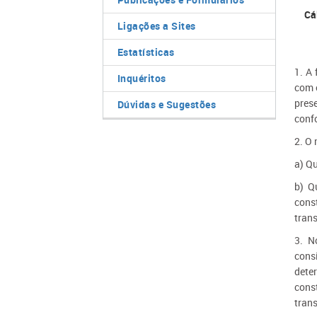
Cá
Ligações a Sites
Estatísticas
1. A
Inquéritos
com o
pres
Dúvidas e Sugestões
conf
2. O 
a) Q
b) Q
cons
tran
3. N
cons
dete
cons
tran