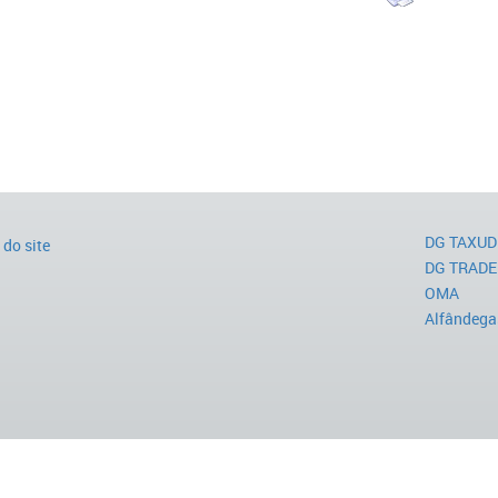
DG TAXUD
do site
DG TRADE
OMA
Alfândega