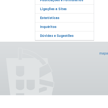
Ligações a Sites
Estatísticas
Inquéritos
Dúvidas e Sugestões
mapa 