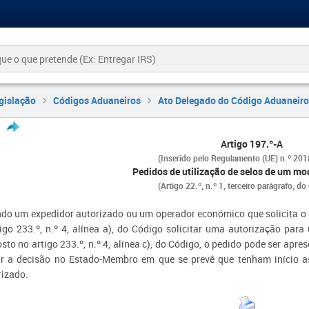
gislação
Códigos Aduaneiros
Ato Delegado do Código Aduaneiro
Artigo 197.º-A
(Inserido pelo Regulamento (UE) n.º 20
Pedidos de utilização de selos de um mo
(Artigo 22.º, n.º 1, terceiro parágrafo, d
do um expedidor autorizado ou um operador económico que solicita o e
tigo 233.º, n.º 4, alínea a), do Código solicitar uma autorização para
sto no artigo 233.º, n.º 4, alínea c), do Código, o pedido pode ser ap
r a decisão no Estado-Membro em que se prevê que tenham início as
rizado.