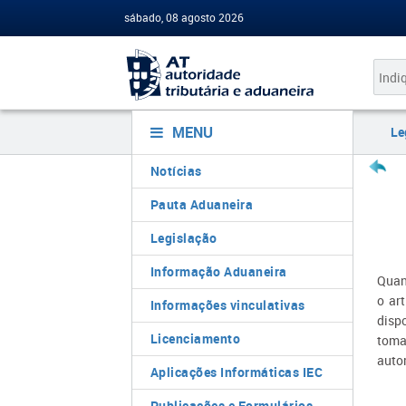
sábado, 08 agosto 2026
MENU
Le
Notícias
Pauta Aduaneira
Legislação
Informação Aduaneira
Quan
o ar
Informações vinculativas
dispo
Licenciamento
toma
auto
Aplicações Informáticas IEC
Publicações e Formulários