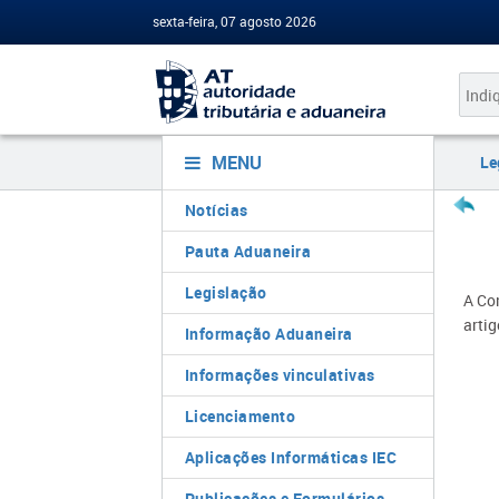
sexta-feira, 07 agosto 2026
MENU
Le
Notícias
Pauta Aduaneira
Legislação
A Com
artig
Informação Aduaneira
Informações vinculativas
Licenciamento
Aplicações Informáticas IEC
Publicações e Formulários