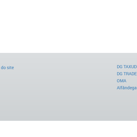
DG TAXUD
do site
DG TRADE
OMA
Alfândega