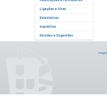
Ligações a Sites
Estatísticas
Inquéritos
Dúvidas e Sugestões
mapa 