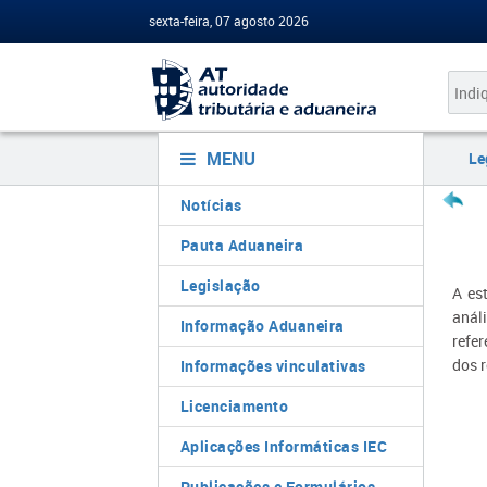
sexta-feira, 07 agosto 2026
MENU
Le
Notícias
Pauta Aduaneira
Legislação
A es
anál
Informação Aduaneira
refer
dos r
Informações vinculativas
Licenciamento
Aplicações Informáticas IEC
Publicações e Formulários