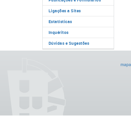
Ligações a Sites
Estatísticas
Inquéritos
Dúvidas e Sugestões
mapa 