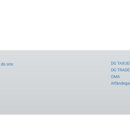
DG TAXUD
do site
DG TRADE
OMA
Alfândega