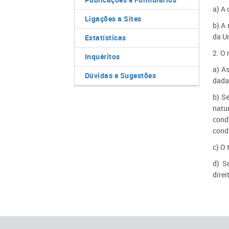
a) A 
Ligações a Sites
b) A
da Un
Estatísticas
2. O
Inquéritos
a) A
Dúvidas e Sugestões
dada
b) S
natu
cond
cond
c) O 
d) S
direi