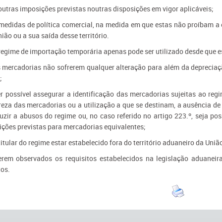
outras imposições previstas noutras disposições em vigor aplicáveis;
 medidas de política comercial, na medida em que estas não proíbam a 
ião ou a sua saída desse território.
 regime de importação temporária apenas pode ser utilizado desde que e
s mercadorias não sofrerem qualquer alteração para além da depreciaçã
;
er possível assegurar a identificação das mercadorias sujeitas ao re
reza das mercadorias ou a utilização a que se destinam, a ausência de 
uzir a abusos do regime ou, no caso referido no artigo 223.º, seja pos
ições previstas para mercadorias equivalentes;
titular do regime estar estabelecido fora do território aduaneiro da Uniã
erem observados os requisitos estabelecidos na legislação aduaneira
tos.