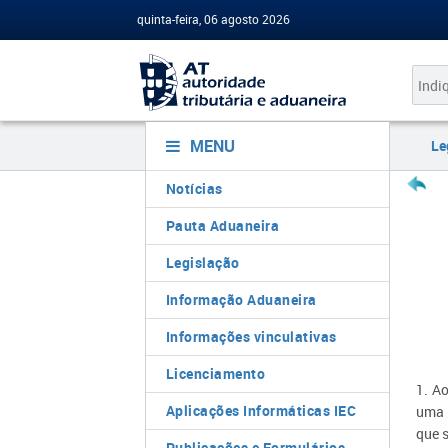
quinta-feira, 06 agosto 2026
MENU
Le
Notícias
Pauta Aduaneira
Legislação
Informação Aduaneira
Informações vinculativas
Licenciamento
1. A
Aplicações Informáticas IEC
uma u
que 
Publicações e Formulários