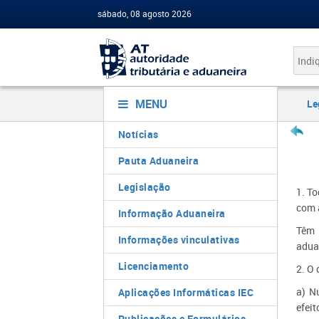
sábado, 08 agosto 2026
MENU
Le
Notícias
Pauta Aduaneira
Legislação
1. T
com a
Informação Aduaneira
Têm 
Informações vinculativas
aduan
Licenciamento
2. O 
a) N
Aplicações Informáticas IEC
efei
Publicações e Formulários