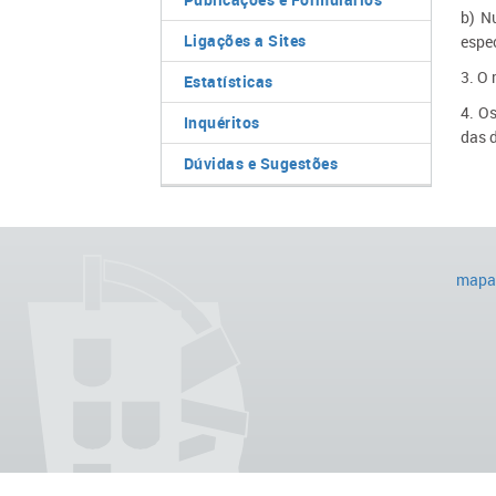
b) N
Ligações a Sites
espe
3. O
Estatísticas
4. O
Inquéritos
das 
Dúvidas e Sugestões
mapa 