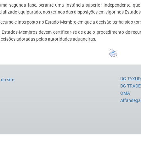
uma segunda fase, perante uma instância superior independente, que
cializado equiparado, nos termos das disposições em vigor nos Estado
 recurso é interposto no Estado-Membro em que a decisão tenha sido tom
s Estados-Membros devem certificar-se de que o procedimento de recur
decisões adotadas pelas autoridades aduaneiras.
DG TAXUD
do site
DG TRADE
OMA
Alfândega