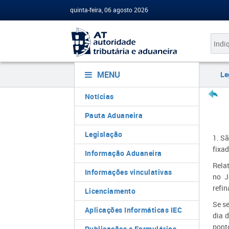
quinta-feira, 06 agosto 2026
MENU
Le
Notícias
Pauta Aduaneira
Legislação
1. S
fixa
Informação Aduaneira
Rela
Informações vinculativas
no J
refi
Licenciamento
Se s
Aplicações Informáticas IEC
dia 
pont
Publicações e Formulários