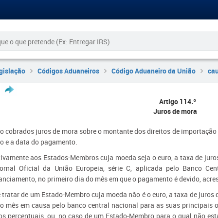
gislação
Códigos Aduaneiros
Código Aduaneiro da União
ca
Artigo 114.º
Juros de mora
ão cobrados juros de mora sobre o montante dos direitos de importação 
do e a data do pagamento.
tivamente aos Estados-Membros cuja moeda seja o euro, a taxa de juro
ornal Oficial da União Europeia, série C, aplicada pelo Banco Cen
nanciamento, no primeiro dia do mês em que o pagamento é devido, acres
e tratar de um Estado-Membro cuja moeda não é o euro, a taxa de juros 
do mês em causa pelo banco central nacional para as suas principais 
os percentuais, ou, no caso de um Estado-Membro para o qual não está