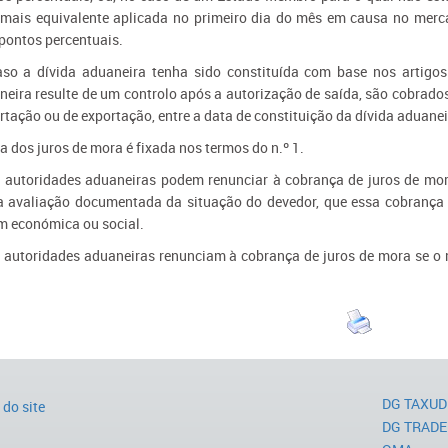
 mais equivalente aplicada no primeiro dia do mês em causa no mer
 pontos percentuais.
aso a dívida aduaneira tenha sido constituída com base nos artigos 
neira resulte de um controlo após a autorização de saída, são cobrados
tação ou de exportação, entre a data de constituição da dívida aduaneir
a dos juros de mora é fixada nos termos do n.º 1.
s autoridades aduaneiras podem renunciar à cobrança de juros de m
 avaliação documentada da situação do devedor, que essa cobrança é 
m económica ou social.
s autoridades aduaneiras renunciam à cobrança de juros de mora se o 
DG TAXUD
do site
DG TRADE