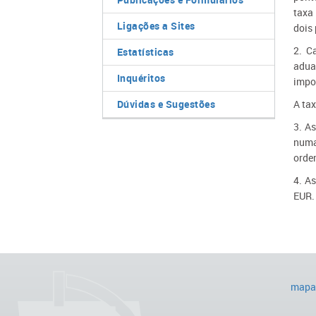
taxa
Ligações a Sites
dois
2. C
Estatísticas
adua
Inquéritos
impor
Dúvidas e Sugestões
A tax
3. A
numa
orde
4. A
EUR.
mapa 