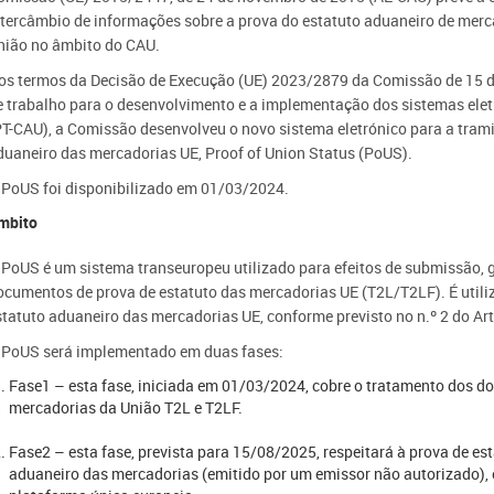
ntercâmbio de informações sobre a prova do estatuto aduaneiro de merc
nião no âmbito do CAU.
os termos da Decisão de Execução (UE) 2023/2879 da Comissão de 15 d
e trabalho para o desenvolvimento e a implementação dos sistemas elet
PT-CAU), a Comissão desenvolveu o novo sistema eletrónico para a tram
duaneiro das mercadorias UE, Proof of Union Status (PoUS).
 PoUS foi disponibilizado em 01/03/2024.
mbito
 PoUS é um sistema transeuropeu utilizado para efeitos de submissão, 
ocumentos de prova de estatuto das mercadorias UE (T2L/T2LF). É utili
statuto aduaneiro das mercadorias UE, conforme previsto no n.º 2 do Ar
 PoUS será implementado em duas fases:
Fase1 – esta fase, iniciada em 01/03/2024, cobre o tratamento dos d
mercadorias da União T2L e T2LF.
Fase2 – esta fase, prevista para 15/08/202​5, respeitará à prova de es
aduaneiro das mercadorias (emitido por um emissor não autorizado),