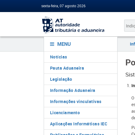
sexta-feira, 07 agosto 2026
MENU
In
Notícias
P
Pauta Aduaneira
Sis
Legislação
​​
Informação Aduaneira
O
Informações vinculativas
e
a
Licenciamento
d
Aplicações Informáticas IEC
P
C
Publicações e Formulários