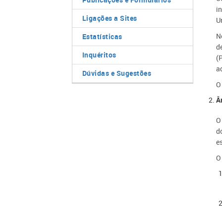
i
Ligações a Sites
U
N
Estatísticas
d
Inquéritos
(
a
Dúvidas e Sugestões
O
Â
O
d
e
O