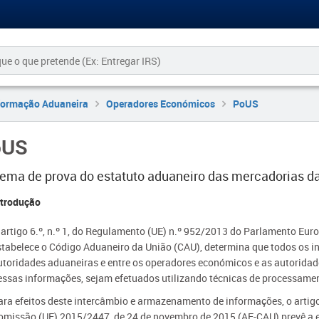
formação Aduaneira
Operadores Económicos
PoUS
oUS
tema de prova do estatuto aduaneiro das mercadorias d
Introdução
 artigo 6.º, n.º 1, do Regulamento (UE) n.º 952/2013 do Parlamento Euro
stabelece o Código Aduaneiro da União (CAU), determina que todos os i
utoridades aduaneiras e entre os operadores económicos e as autorid
essas informações, sejam efetuados utilizando técnicas de processamen
ara efeitos deste intercâmbio e armazenamento de informações, o arti
omissão (UE) 2015/2447, de 24 de novembro de 2015 (AE-CAU) prevê a ex