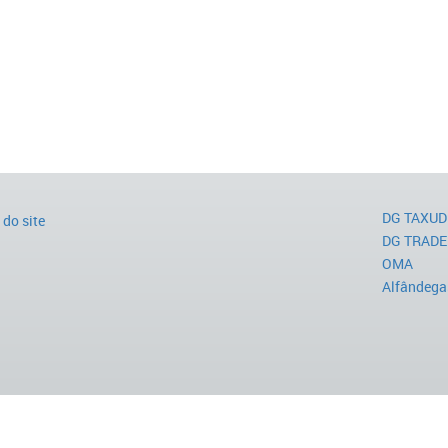
DG TAXUD
do site
DG TRADE
OMA
Alfândega