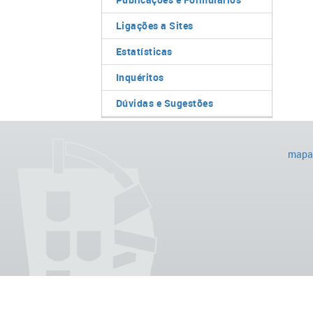
Ligações a Sites
Estatísticas
Inquéritos
Dúvidas e Sugestões
mapa 