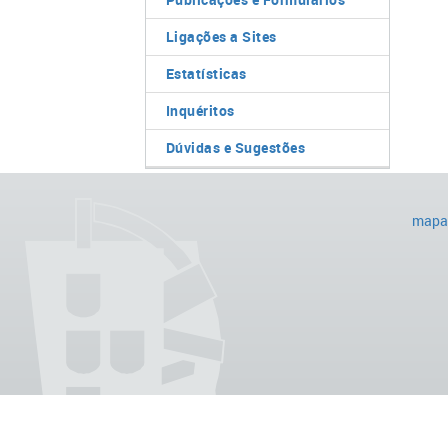
Ligações a Sites
Estatísticas
Inquéritos
Dúvidas e Sugestões
mapa 