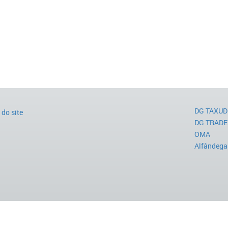
DG TAXUD
do site
DG TRADE
OMA
Alfândega