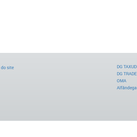
DG TAXUD
do site
DG TRADE
OMA
Alfândega