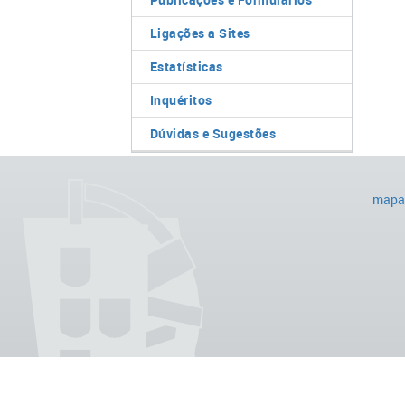
Ligações a Sites
Estatísticas
Inquéritos
Dúvidas e Sugestões
mapa 