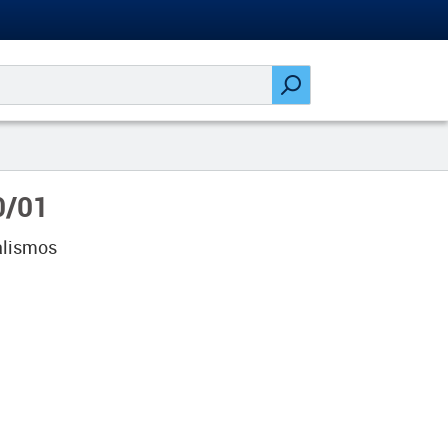
0/01
alismos