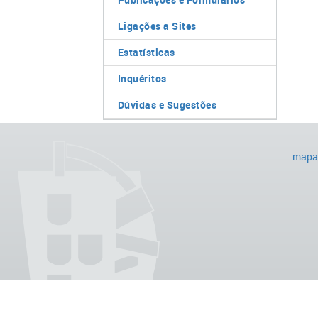
Ligações a Sites
Estatísticas
Inquéritos
Dúvidas e Sugestões
mapa 