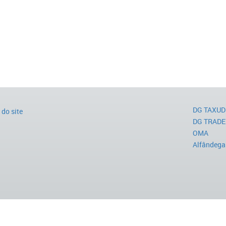
DG TAXUD
do site
DG TRADE
OMA
Alfândega