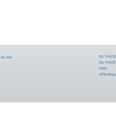
DG TAXUD
do site
DG TRADE
OMA
Alfândega