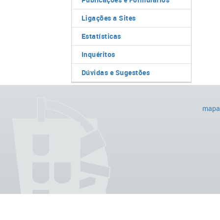
Ligações a Sites
Estatísticas
Inquéritos
Dúvidas e Sugestões
mapa 