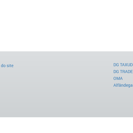
DG TAXUD
do site
DG TRADE
OMA
Alfândega