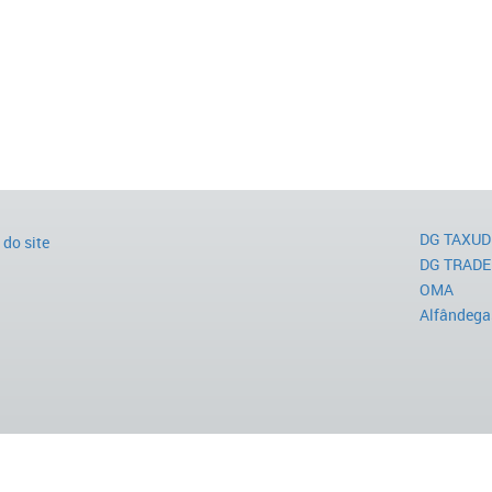
DG TAXUD
do site
DG TRADE
OMA
Alfândega