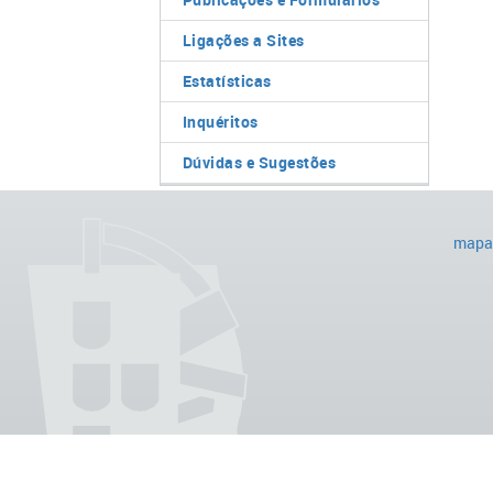
Ligações a Sites
Estatísticas
Inquéritos
Dúvidas e Sugestões
mapa 