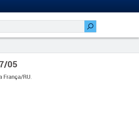
27/05
ra França/RU.