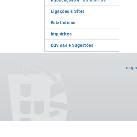
Ligações a Sites
Estatísticas
Inquéritos
Dúvidas e Sugestões
mapa 