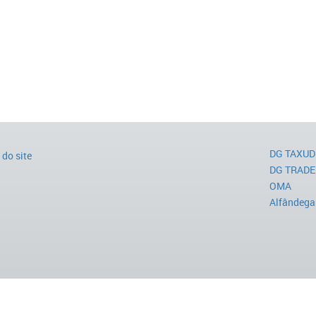
DG TAXUD
do site
DG TRADE
OMA
Alfândega