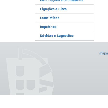
Ligações a Sites
Estatísticas
Inquéritos
Dúvidas e Sugestões
mapa 