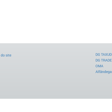
DG TAXUD
do site
DG TRADE
OMA
Alfândega