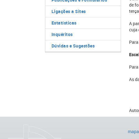
de f
terça
Ligações a Sites
Estatísticas
A par
cuja 
Inquéritos
Para
Dúvidas e Sugestões
Esca
Par
As da
Autor
mapa 