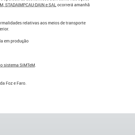
TeM, STADAIMPCAU-DAIN e SAL
ocorrerá amanhã
ormalidades relativas aos meios de transporte
rior.
ada em produção
 do sistema SiMTeM
.
da Foz e Faro.