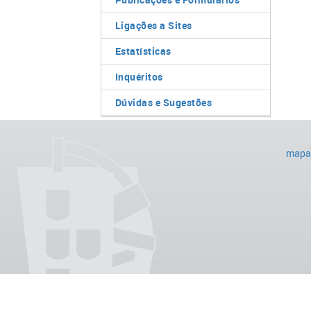
Ligações a Sites
Estatísticas
Inquéritos
Dúvidas e Sugestões
mapa 