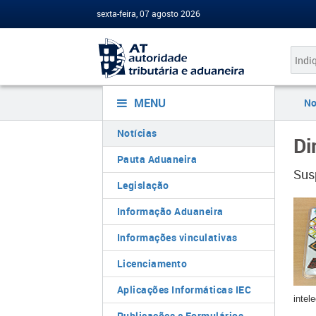
sexta-feira, 07 agosto 2026
MENU
No
Notícias
Di
Pauta Aduaneira
Sus
Legislação
Informação Aduaneira
Informações vinculativas
Licenciamento
Aplicações Informáticas IEC
intele
Publicações e Formulários