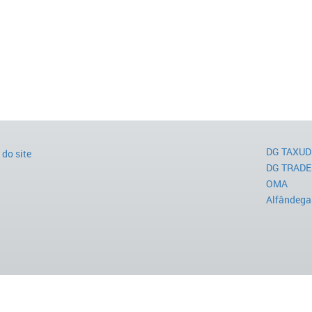
DG TAXUD
do site
DG TRADE
OMA
Alfândega