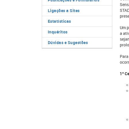
Sens
STAD
Ligações a Sites
prese
Estatísticas
Um p
Inquéritos
a at
seja
Dúvidas e Sugestões
prol
Para
ocorr
1º C