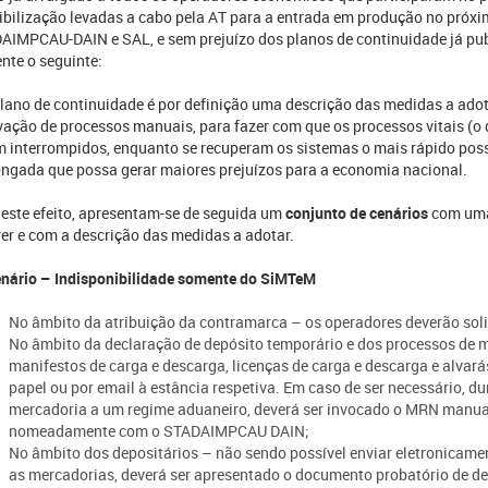
ibilização levadas a cabo pela AT para a entrada em produção no próx
AIMPCAU-DAIN e SAL, e sem prejuízo dos planos de continuidade já publ
nte o seguinte:
lano de continuidade é por definição uma descrição das medidas a adot
ivação de processos manuais, para fazer com que os processos vitais 
m interrompidos, enquanto se recuperam os sistemas o mais rápido poss
ongada que possa gerar maiores prejuízos para a economia nacional.
 este efeito, apresentam-se de seguida um
conjunto de cenários
com uma
er e com a descrição das medidas a adotar.
enário – Indisponibilidade somente do SiMTeM
No âmbito da atribuição da contramarca – os operadores deverão soli
No âmbito da declaração de depósito temporário e dos processos de 
manifestos de carga e descarga, licenças de carga e descarga e alvar
papel ou por email à estância respetiva. Em caso de ser necessário, dur
mercadoria a um regime aduaneiro, deverá ser invocado o MRN manual 
nomeadamente com o STADAIMPCAU DAIN;
No âmbito dos depositários – não sendo possível enviar eletronicamen
as mercadorias, deverá ser apresentado o documento probatório de d