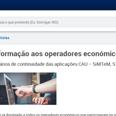
tícias
formação aos operadores económic
ários de continuidade das aplicações CAU – SiMTeM
 já divulgado a todos os operadores económicos que participaram no 