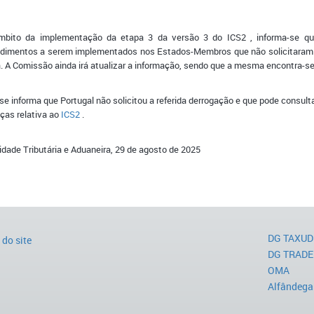
mbito da implementação da etapa 3 da versão 3 do ICS2 , informa-se q
dimentos a serem implementados nos Estados-Membros que não solicitaram a
. A Comissão ainda irá atualizar a informação, sendo que a mesma encontra-se
se informa que Portugal não solicitou a referida derrogação e que pode consul
ças relativa ao
ICS2
.​​
idade Tributária e Aduaneira, 29 de agosto de 2025 ​
DG TAXUD
do site
DG TRADE
OMA
Alfândega