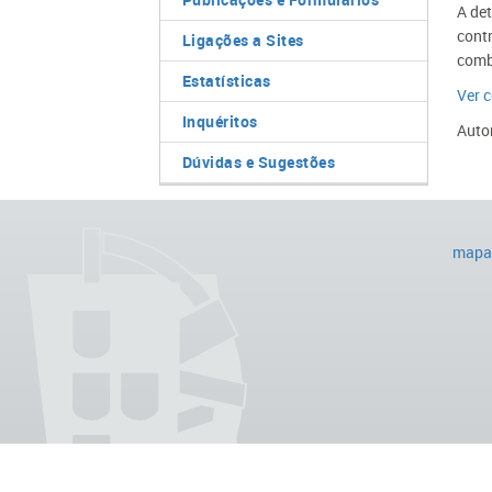
A det
contr
Ligações a Sites
comba
Estatísticas
Ver 
Inquéritos
​Auto
Dúvidas e Sugestões
mapa 