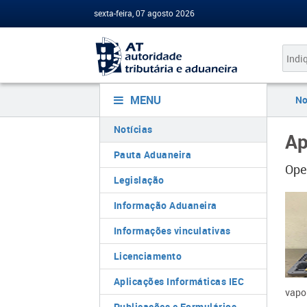
sexta-feira, 07 agosto 2026
MENU
No
Notícias
Ap
Pauta Aduaneira
Ope
Legislação
Informação Aduaneira
Informações vinculativas
Licenciamento
Aplicações Informáticas IEC
vapor
Publicações e Formulários