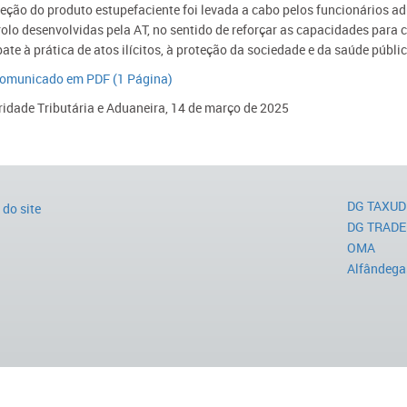
eção do produto estupefaciente foi levada a cabo pelos funcionários ad
olo desenvolvidas pela AT, no sentido de reforçar as capacidades para 
te à prática de atos ilícitos, à proteção da sociedade e da saúde públic
comunicado em PDF (1 Página)​​
ridade Tributária e Aduaneira, 14 de março de 2025​​​​​
DG TAXUD
do site
DG TRADE
OMA
Alfândega