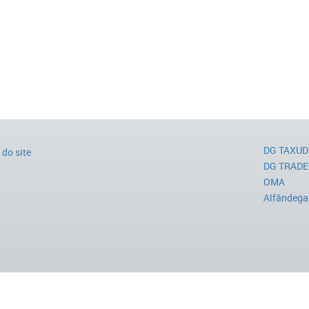
DG TAXUD
do site
DG TRADE
OMA
Alfândega