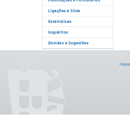
Ligações a Sites
Estatísticas
Inquéritos
Dúvidas e Sugestões
mapa 