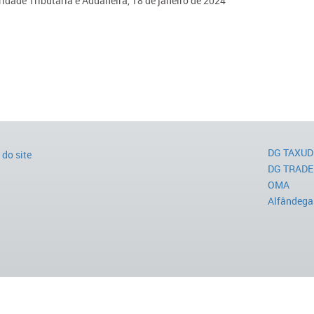
idade Tributária e Aduaneira, 18 de janeiro de 2024
DG TAXUD
do site
DG TRADE
OMA
Alfândega